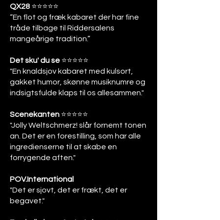
QX28
⭐️⭐️⭐️⭐️⭐️
“En flot og fræk kabaret der har fine
tråde tilbage til Riddersalens
mangeårige tradition.”
Det sku' du se
⭐️⭐️⭐️⭐️⭐️
"En knaldsjov kabaret med kulsort,
gakket humor, skønne musiknumre og
indsigtsfulde klaps til os allesammen."
Scenekanten
⭐️⭐️⭐️⭐️⭐️
"Jolly Weltschmerz! slår fornemt tonen
an. Det er en forestilling, som har alle
ingredienserne til at skabe en
forrygende aften."
POV.International
"Det er sjovt, det er frækt, det er
begavet."