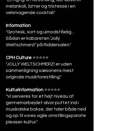
melankoli, latter og tristesse i en
velsmagende cocktail."
Information
"Grotesk, sort og uimodståelig...
Sådan er kabareten ’Jolly
Weltschmerz!’ på Riddersalen."
CPH Culture
⭐️⭐️⭐️⭐️⭐️
"JOLLY WELTSCHMERZ! er uden
sammenligning sæsonens mest
originale musikforestilling."
Kulturinformation
⭐️⭐️⭐️⭐️⭐️
"Vi serveres for et højt niveau af
gennemarbejdet alvor puttet ind i
musikalske bokse, der taler både ned
og op til vores agile omstillingsparate
pleaser-kultur."