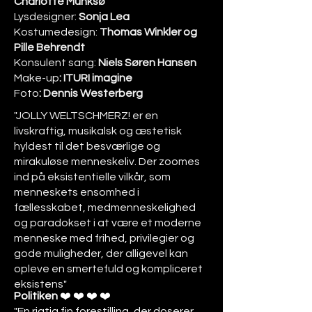
Charlotte Munksø
Lysdesigner:
Sonja Lea
Kostumedesign:
Thomas Winkler og
Pille Behrendt
Konsulent sang:
Niels Søren Hansen
Make-up
: ITURI imagine
Foto
: Dennis Westerberg
"JOLLY WELTSCHMERZ! er en
livskraftig, musikalsk og æstetisk
hyldest til det besværlige og
mirakuløse menneskeliv. Der zoomes
ind på eksistentielle vilkår, som
menneskets ensomhed i
fællesskabet, medmenneskelighed
og paradokset i at være et moderne
menneske med frihed, privilegier og
gode muligheder, der alligevel kan
opleve en smertefuld og kompliceret
eksistens
"
Politiken
❤️ ❤️ ❤️ ❤️
"En rigtig fin forestilling, der doserer