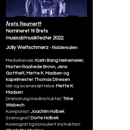
Årets Reumert!!
Nomineret til årets
musical/musikteater 2022.
Jolly W
eltschmerz
- Riddersalen
Medvirkende
: Karin Bang Heinemeier,
Morten Raahede Brovn, Jens
Gotthelf, Mette K. Madsen og
kapelmester Thomas Dinesen
Idé og iscenesættelse
: Mette K.
Madsen
Dramaturg/medinstruktør
: Trine
Wisbech
Komponist
: Joachim Holbek
Scenograf
: Dorte Holbek
Koreograf og konsulent instruktion: