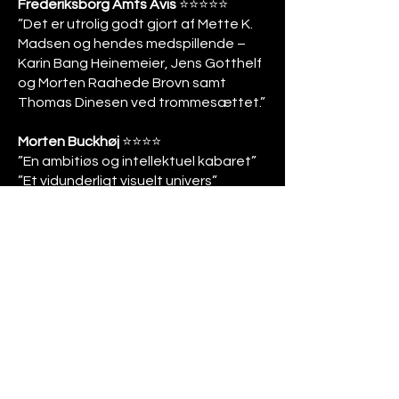
Frederiksborg Amts Avis
⭐️⭐️⭐️⭐️⭐️
”Det er utrolig godt gjort af Mette K.
Madsen og hendes medspillende –
Karin Bang Heinemeier, Jens Gotthelf
og Morten Raahede Brovn samt
Thomas Dinesen ved trommesættet.”
Morten Buckhøj
⭐️⭐️⭐️⭐️
”En ambitiøs og intellektuel kabaret”
”Et vidunderligt visuelt univers”
KOP Kultur
⭐️⭐️⭐️⭐️
”Scenografi og kostumer er en
æstetisk lækkerbisken i sig selv med
en effektfuld kontrast i den markante
sminke.”
Iscene.dk
⭐️⭐️⭐️⭐️
”Jolly Weltschmerz – begavet
underholdning på Riddersalen”