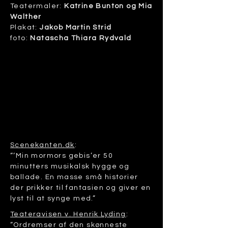
Teatermaler:
Katrine Bunton og Mia
Walther
Plakat:
Jakob Martin Strid
foto:
Natascha Thiara Rydvald
Scenekanten.dk
:
“‘Min mormors gebis’er 50
minutters musikalsk hygge og
ballade. En masse små historier
der prikker til fantasien og giver en
lyst til at synge med.”
Teateravisen v. Henrik Lyding
:
“Ordremser af den skønneste